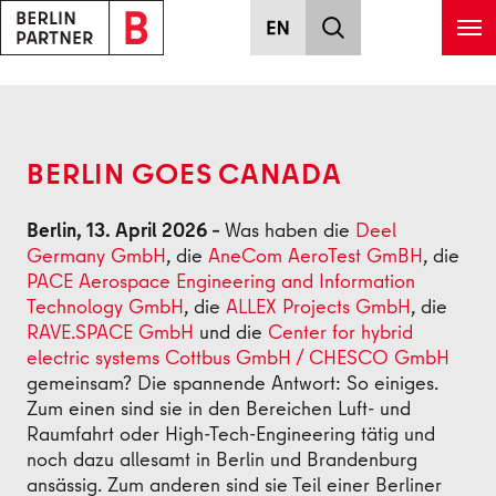
Zum Hauptinhalt springen
Zurück
BERLIN GOES CANADA
Berlin, 13. April 2026 –
Was haben die
Deel
Germany GmbH
, die
AneCom AeroTest GmBH
, die
PACE Aerospace Engineering and Information
Technology GmbH
, die
ALLEX Projects GmbH
, die
RAVE.SPACE GmbH
und die
Center for hybrid
electric systems Cottbus GmbH / CHESCO GmbH
gemeinsam? Die spannende Antwort: So einiges.
Zum einen sind sie in den Bereichen Luft- und
Raumfahrt oder High-Tech-Engineering tätig und
noch dazu allesamt in Berlin und Brandenburg
ansässig. Zum anderen sind sie Teil einer Berliner