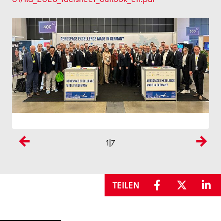
1
|7
Previous
Next
TEILEN