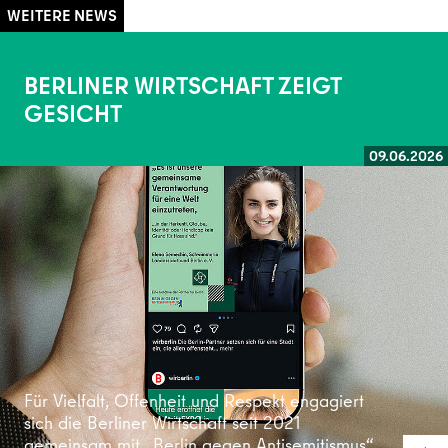
BERLINER WIRTSCHAFT ZEIGT
GESICHT
09.06.2026
Weiterlesen
Für Vielfalt, Offenheit und Respekt engagiert
sich die Berliner Wirtschaft seit 2021
gemeinsam mit „Berlin gegen Antisemitismus“.