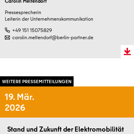
Carolin Meltendorf
Pressesprecherin
Leiterin der Unternehmenskommunikation
+49 151 15075829
carolin.meltendorf@berlin-partner.de
Downl
VCard
19. Mär.
2026
Weiterlesen
Stand und Zukunft der Elektromobilität