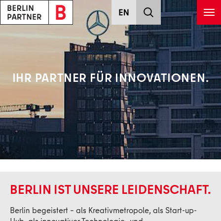
Zum Hauptinhalt springen
IHR PARTNER AUS DEM HERZEN
IHR PARTNER FÜR INNOVATIONEN.
DER HAUPTSTADT.
BERLIN IST UNSERE LEIDENSCHAFT.
Berlin begeistert – als Kreativmetropole, als Start-up-
Hub, als innovativer Technologie- und