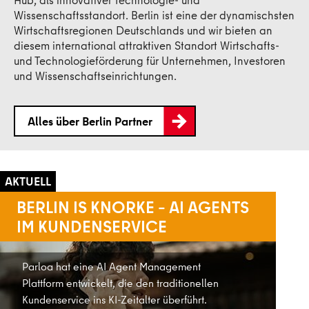
Wissenschaftsstandort. Berlin ist eine der dynamischsten
Wirtschaftsregionen Deutschlands und wir bieten an
diesem international attraktiven Standort Wirtschafts-
und Technologieförderung für Unternehmen, Investoren
und Wissenschaftseinrichtungen.
Alles über Berlin Partner
AGENTS
INVESTITIONS-REKORD FÜR
BERLIN
Im ersten Halbjahr 2026 verzeichnet Berlin
llen
Partner Investitionen in den Standort Berlin
.
von 1,4 Milliarden Euro.