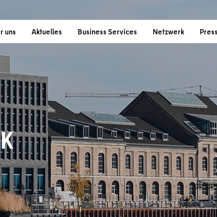
r uns
Aktuelles
Business Services
Netzwerk
Pres
K