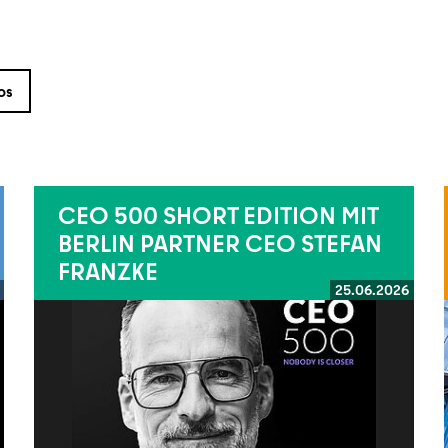
os
CEO 500 SHORT EDITION MIT
BERLIN PARTNER CEO STEFAN
FRANZKE
25.06.2026