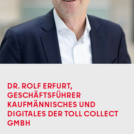
DR. ROLF ERFURT,
GESCHÄFTSFÜHRER
KAUFMÄNNISCHES UND
DIGITALES DER TOLL COLLECT
GMBH