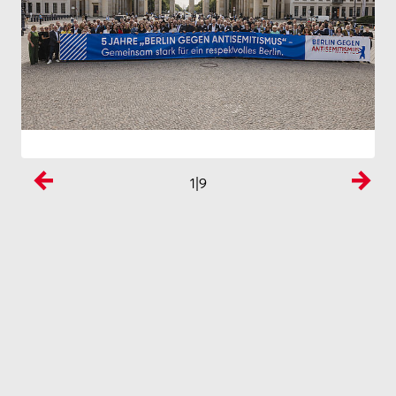
1
|9
Previous
Next