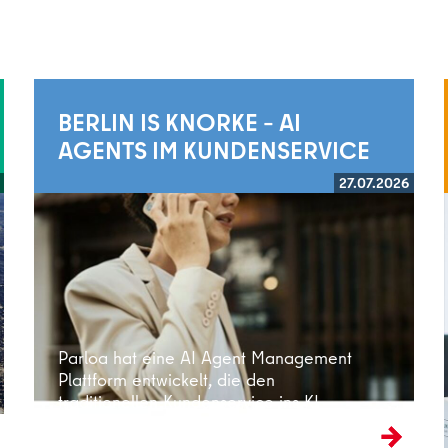
BERLIN IS KNORKE – AI
AGENTS IM KUNDENSERVICE
27.07.2026
Weiterlesen
Parloa hat eine AI Agent Management
Plattform entwickelt, die den
traditionellen Kundenservice ins KI-
Zeitalter überführt.