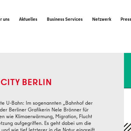
r uns
Aktuelles
Business Services
Netzwerk
Pres
CITY BERLIN
hste U-Bahn: Im sogenannten „Bahnhof der
Zur
er Berliner Grafikerin Nele Brönner für
en wie Klimaerwärmung, Migration, Flucht
zung aufgegriffen. Es geht dabei um die
d wie tief letzterer in die Natur eingreift.