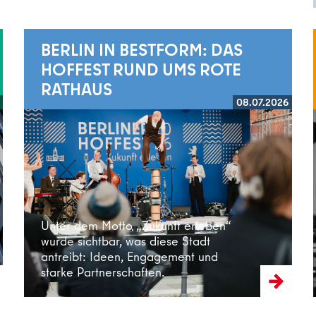
BERLIN IN BESTFORM: DAS
HOFFEST RUND UMS ROTE
RATHAUS
08.07.2026
Weiterlesen
Unter dem Motto „Zukunft erleben“
wurde sichtbar, was diese Stadt
antreibt: Ideen, Engagement und
starke Partnerschaften.