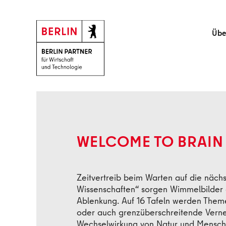
Zum Hauptinhalt springen
Übe
Zurück
WELCOME TO BRAIN 
Zeitvertreib beim Warten auf die näc
Wissenschaften“ sorgen Wimmelbilder d
Ablenkung. Auf 16 Tafeln werden Them
oder auch grenzüberschreitende Vernet
Wechselwirkung von Natur und Mensch un