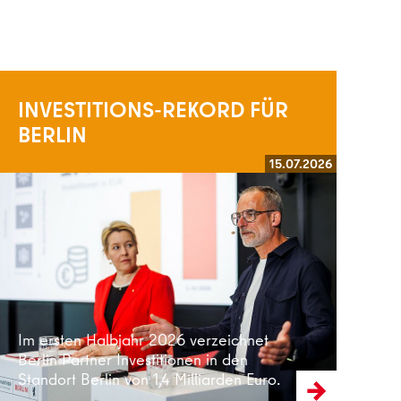
INVESTITIONS-REKORD FÜR
BERLIN
15.07.2026
Weiterlesen
Im ersten Halbjahr 2026 verzeichnet
Berlin Partner Investitionen in den
Standort Berlin von 1,4 Milliarden Euro.