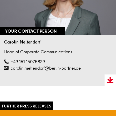
YOUR CONTACT PERSON
Carolin Meltendorf
Head of Corporate Communications
+49 151 15075829
carolin.meltendorf@berlin-partner.de
Downl
VCard