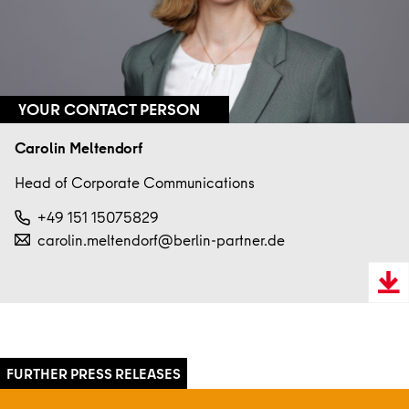
YOUR CONTACT PERSON
Carolin Meltendorf
Head of Corporate Communications
+49 151 15075829
carolin.meltendorf@berlin-partner.de
Downl
VCard