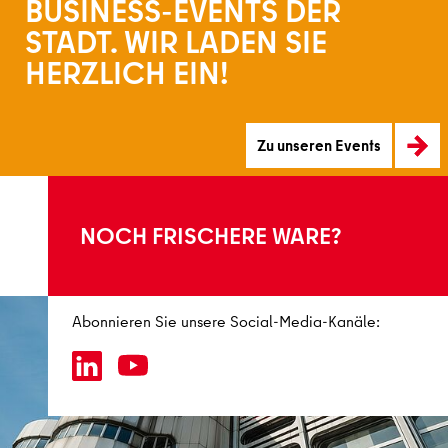
BUSINESS-EVENTS DER
STADT. WIR LADEN SIE
u unseren Events
HERZLICH EIN!
Zu unseren Events
NOCH FRISCHERE WARE?
Abonnieren Sie unsere Social-Media-Kanäle: