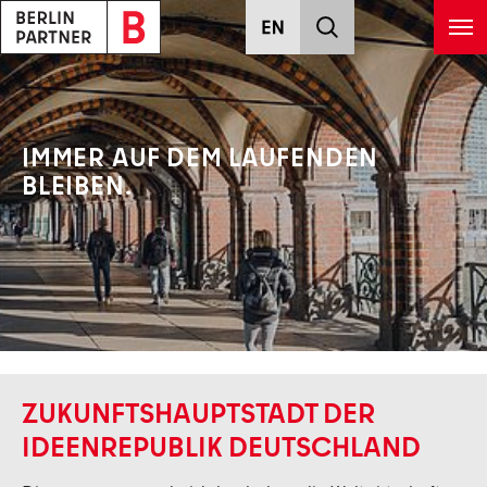
Zum Hauptinhalt springen
IMMER AUF DEM
LAUFENDEN
BLEIBEN.
ZUKUNFTSHAUPTSTADT DER
IDEENREPUBLIK DEUTSCHLAND