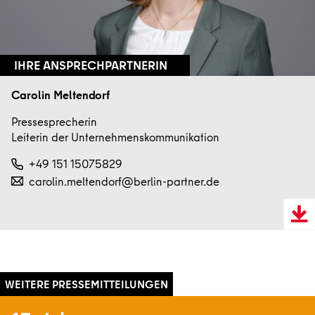
IHRE ANSPRECHPARTNERIN
Carolin Meltendorf
Pressesprecherin
Leiterin der Unternehmenskommunikation
+49 151 15075829
carolin.meltendorf@berlin-partner.de
Downl
VCard