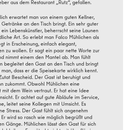
geber aus dem Restaurant „Rutz“, gefallen.
ich erwartet man von einem guten Kellner,
 Getränke an den Tisch bringt. Ein sehr guter
t ein Lebenskünstler, beherrscht seine Launen
liche Art. So erlebt man Falco Mühlichen als
egt in Erscheinung, einfach elegant,
 zu wollen. Er sagt ein paar nette Worte zur
d nimmt einem den Mantel ab. Man fühlt
 begleitet den Gast an den Tisch und bringt
man, dass er die Speisekarte wirklich kennt.
Zutat Bescheid. Der Gast ist beruhigt und
f ihn zukommt. Obwohl Mühlichen eine
st mit dem Wein vertraut. Er hat eine Idee
insicht. Er achtet auf gute Abläufe im Service,
, leitet seine Kollegen mit Umsicht. Es
ne Stress. Der Gast fühlt sich angenehm
 Er wird so rasch wie möglich begrüßt und
en Gänge. Mühlichen lässt den Gast für sich