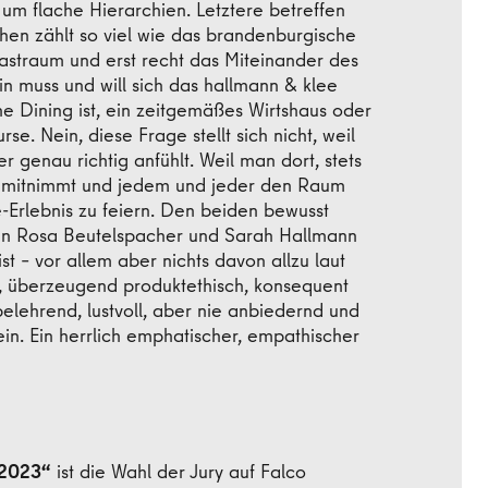
m flache Hierarchien. Letztere betreffen
hen zählt so viel wie das brandenburgische
astraum und erst recht das Miteinander des
n muss und will sich das hallmann & klee
ne Dining ist, ein zeitgemäßes Wirtshaus oder
e. Nein, diese Frage stellt sich nicht, weil
 genau richtig anfühlt. Weil man dort, stets
 mitnimmt und jedem und jeder den Raum
e-Erlebnis zu feiern. Den beiden bewusst
n Rosa Beutelspacher und Sarah Hallmann
ist – vor allem aber nichts davon allzu laut
ch, überzeugend produktethisch, konsequent
e belehrend, lustvoll, aber nie anbiedernd und
sein. Ein herrlich emphatischer, empathischer
 2023“
ist die Wahl der Jury auf Falco