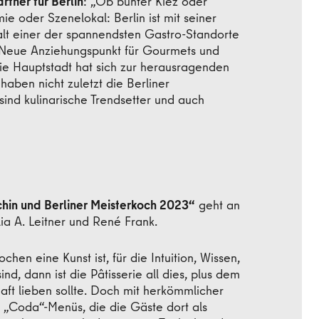
rtner für Berlin
: „Ob bunter Kiez oder
e oder Szenelokal: Berlin ist mit seiner
falt einer der spannendsten Gastro-Standorte
 Neue Anziehungspunkt für Gourmets und
Die Hauptstadt hat sich zur herausragenden
aben nicht zuletzt die Berliner
sind kulinarische Trendsetter und auch
r Stadt.“
chin und Berliner Meisterkoch 2023“
geht an
a A. Leitner und René Frank.
en eine Kunst ist, für die Intuition, Wissen,
nd, dann ist die Pâtisserie all dies, plus dem
aft lieben sollte. Doch mit herkömmlicher
s „Coda“-Menüs, die die Gäste dort als