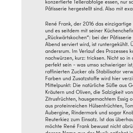
konzertierte Tellerabfolge essen, nur s
Pâtisserie hergestellt sind. Also mit ex
René Frank, der 2016 das einzigartig
und es seitdem mit seiner Küchenchefin J
„Rückwärtskochen“: bei der Pâtisserie
Abend serviert wird, ist runtergekühlt. 
andersrum. Im Verlauf des Prozesses 
nachwürzen, kurz: tricksen. Nicht so in
perfekt sein – was umso schwieriger i
raffinierten Zucker als Stabilisator v
Farben und Zusatzstoffe wird hier verzi
Mittelpunkt: Die natürliche Süße aus 
Kräutern und Oliven, die Salzigkeit vo
Zitrusfrüchten, hausgemachtem Essig 
aus proteinreichen Hülsenfrüchten, Tom
Aubergine, Rindermark und sogar Kno
Reuterkiez zum Einsatz. Ist das überh
möchte René Frank bewusst nicht abr
dessen Name aus der Musik entlehnt is