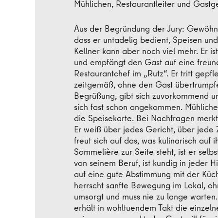
Mühlichen, Restaurantleiter und Gast
Aus der Begründung der Jury: Gewöhnl
dass er untadelig bedient, Speisen und
Kellner kann aber noch viel mehr. Er is
und empfängt den Gast auf eine freund
Restaurantchef im „Rutz“. Er tritt gepfl
zeitgemäß, ohne den Gast übertrumpfen
Begrüßung, gibt sich zuvorkommend un
sich fast schon angekommen. Mühlichen
die Speisekarte. Bei Nachfragen merkt 
Er weiß über jedes Gericht, über jede 
freut sich auf das, was kulinarisch au
Sommelière zur Seite steht, ist er selb
von seinem Beruf, ist kundig in jeder H
auf eine gute Abstimmung mit der Küche
herrscht sanfte Bewegung im Lokal, oh
umsorgt und muss nie zu lange warten.
erhält in wohltuendem Takt die einzeln