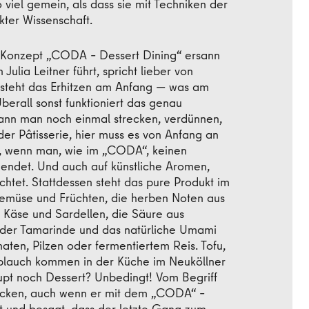
o viel gemein, als dass sie mit Techniken der
akter Wissenschaft.
e Konzept „CODA – Dessert Dining“ ersann
ulia Leitner führt, spricht lieber von
 steht das Erhitzen am Anfang — was am
Überall sonst funktioniert das genau
kann man noch einmal strecken, verdünnen,
 der Pâtisserie, hier muss es von Anfang an
st, wenn man, wie im „CODA“, keinen
erwendet. Und auch auf künstliche Aromen,
chtet. Stattdessen steht das pure Produkt im
Gemüse und Früchten, die herben Noten aus
n Käse und Sardellen, die Säure aus
oder Tamarinde und das natürliche Umami
aten, Pilzen oder fermentiertem Reis. Tofu,
blauch kommen in der Küche im Neuköllner
aupt noch Dessert? Unbedingt! Vom Begriff
ücken, auch wenn er mit dem „CODA“ –
t und besagt, dass der letzte Gang zum