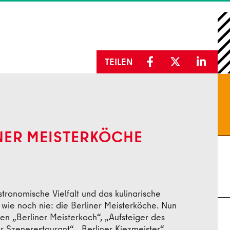
TEILEN
INER MEISTERKÖCHE
Fot
stronomische Vielfalt und das kulinarische
h wie noch nie: die Berliner Meisterköche. Nun
en „Berliner Meisterkoch“, „Aufsteiger des
r Szenerestaurant“, „Berliner Kiezmeister“,
Pre