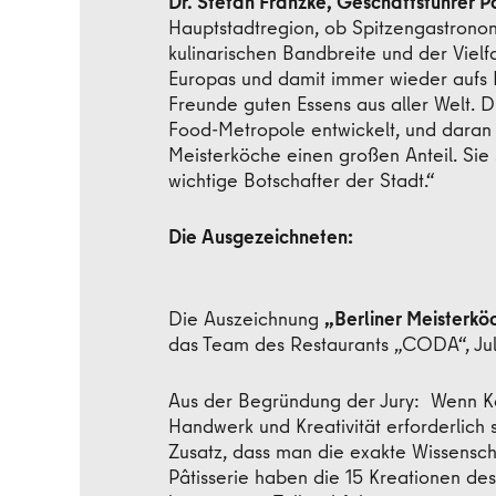
Dr. Stefan Franzke, Geschäftsführer Pa
Hauptstadtregion, ob Spitzengastronomi
kulinarischen Bandbreite und der Viel
Europas und damit immer wieder aufs
Freunde guten Essens aus aller Welt. 
Food-Metropole entwickelt, und daran h
Meisterköche einen großen Anteil. Sie 
wichtige Botschafter de
Die Ausgezeichneten:
Die Auszeichnung
„Berliner Meisterkö
das Team des Restaurants „CODA“, Juli
Aus der Begründung der Jury: Wenn Koch
Handwerk und Kreativität erforderlich si
Zusatz, dass man die exakte Wissensch
Pâtisserie haben die 15 Kreationen de