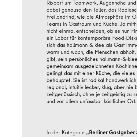
Rixdorf um Teamwork, Augenhöhe und u
dabei genauso den Teller, das Radiesc
Freilandrind, wie die Atmosphäre im G
Teams in Gastraum und Küche. Ja mithi
nicht einmal entscheiden, ob es nun Fi
ein Labor für kontemporäre Food-Diskurs
sich das hallmann & klee als Gast immer
warm und wach, die Menschen abholt,
gibt, sein persönliches hallmann-&-kle
gemeinsam ausgezeichneten Köchinne
gelingt das mit einer Küche, die vieles 
behauptet. Sie ist radikal handwerkli
regional, intuitiv lecker, klug, aber ni
zeitgenössisch, ohne je zeitgeistig zu 
und vor allem unfassbar köstlicher Ort.
In der Kategorie
„Berliner Gastgeber