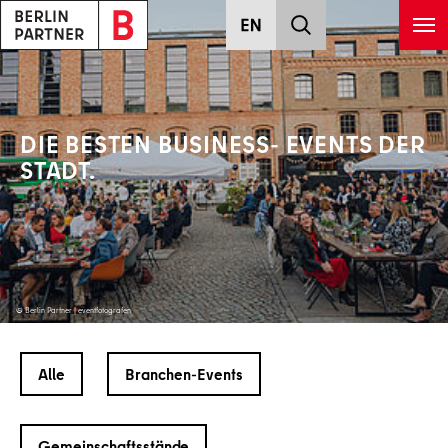
Zum Hauptinhalt springen
DIE BESTEN BUSINESS-
EVENTS DER
STADT.
© Berlin Partner | eventfotografen
Alle
Branchen-Events
Gemeinschaftsstände