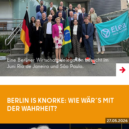
Weiterlesen
Eine Berliner Wirtschaftsdelegation besucht im
Juni Rio de Janeiro und São Paulo.
BERLIN IS KNORKE: WIE WÄR´S MIT
DER WAHRHEIT?
27.05.2026