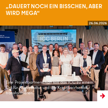
„DAUERT NOCH EIN BISSCHEN, ABER
WIRD MEGA“
26.06.2026
Weiterlesen
Eine Projektpartnerschaft soll das ICC zu einem
Ort für Kunst, Kultur und die Kreativwirtschaft
transformieren.