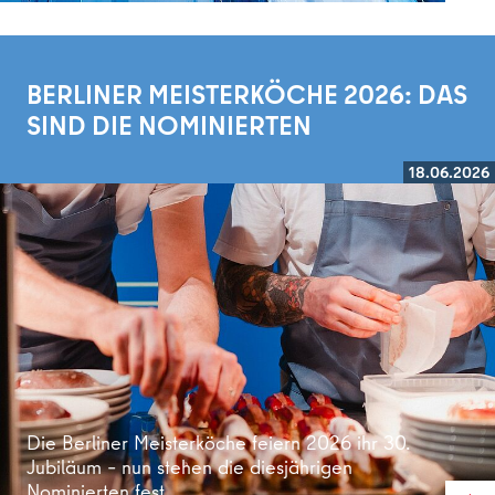
BERLINER MEISTERKÖCHE 2026: DAS
SIND DIE NOMINIERTEN
18.06.2026
Weiterlesen
Die Berliner Meisterköche feiern 2026 ihr 30.
Jubiläum – nun stehen die diesjährigen
Nominierten fest.