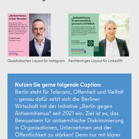
Quadratisches Layout für Instagram
Rechteckiges Layout für LinkedIN
Nutzen Sie gerne folgende Caption:
Berlin steht für Toleranz, Offenheit und Vielfalt
– genau dafür setzt sich die Berliner
Wirtschaft mit der Initiative „Berlin gegen
Antisemitismus“ seit 2021 ein. Ziel ist es, das
Bewusstsein für antisemitische Diskriminierung
in Organisationen, Unternehmen und der
Öffentlichkeit zu stärken! Denn nur mit klarer